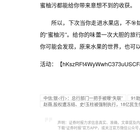
蜜柚污都能给你带来意想不到的收获。
所以，下次当你走进水果店，不🎯
的“蜜柚污”。给你的味蕾一次大胆的旅
你可能会发现，原来水果的世界，也可以
活动：【
hKszRFt4WyWwhC373uUSCF
中信;银<行>：总行部门一把手被曝“失联”
91
赵薇,股权遭冻结、史!玉柱被强制执行，18亿民
声明：证券时报力求信息真实、准确，文章提及内
下载“证券时报”官方APP，或关注官方微信公众