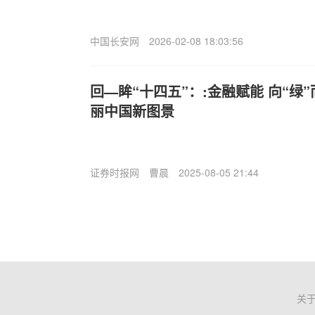
中国长安网
2026-02-08 18:03:56
回—眸“十四五”：:金融赋能 向“绿
丽中国新图景
证券时报网
曹晨
2025-08-05 21:44
关