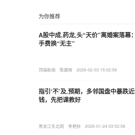
为你推荐
A股中成.药龙,头“天价”离婚案落幕
手费换“无主”
顶端新闻
陈嘉映
2026-02-03 15:02:56
指引‘不’及.预期，多邻国盘中暴跌近
钱，先把课教好
黑龙江东北网
李艳秋
2026-01-24 03:52:56