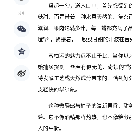
舀起一勺，送入口中，首先感受到
分享
糖甜，而是带着一种水果天然的、复杂
滋润。果肉饱满多汁，每一瓣都充满了晶
嗤”声，紧接着，一股股甘甜的汁液在舌
蜜柚污的魅力远不止于此。当你以
始捕🎯捉到一丝若有似无的、奇妙的“
特发酵工艺或天然成分带来的、恰到好
支轻快的华尔兹。
这种微醺感与柚子的清新果香、甜
验。它不像酒精那样灼热，也不像糖分
人的平衡。