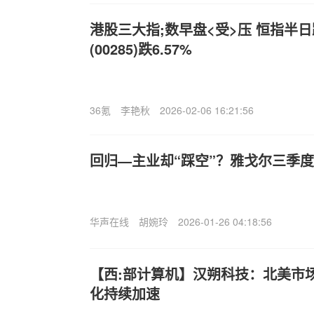
港股三大指;数早盘<受>压 恒指半日跌
(00285)跌6.57%
36氪
李艳秋
2026-02-06 16:21:56
回归—主业却“踩空”？雅戈尔三季
华声在线
胡婉玲
2026-01-26 04:18:56
【西:部计算机】汉朔科技：北美市
化持续加速