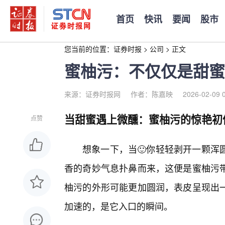
首页
快讯
要闻
股市
您当前的位置：
证券时报
>
公司
>
正文
蜜柚污：不仅仅是甜蜜
来源：证券时报网
作者：陈嘉映
2026-02-09 
当甜蜜遇上微醺：蜜柚污的惊艳初
点赞
想象一下，当🙂你轻轻剥开一颗浑
香的奇妙气息扑鼻而来，这便是蜜柚污
柚污的外形可能更加圆润，表皮呈现出
加速的，是它入口的瞬间。